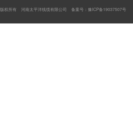
版权所有
河南太平洋线缆有限公司
备案号：
豫ICP备19037507号