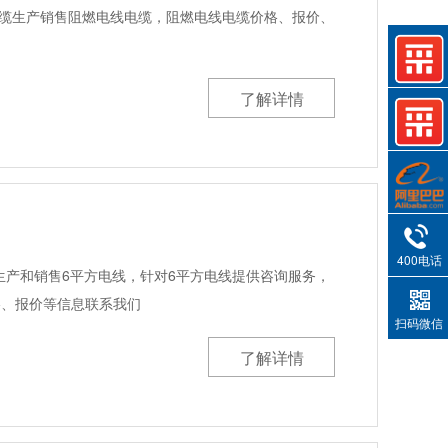
线缆生产销售阻燃电线电缆，阻燃电线电缆价格、报价、
了解详情
400电话
生产和销售6平方电线，针对6平方电线提供咨询服务，
格、报价等信息联系我们
扫码微信
了解详情