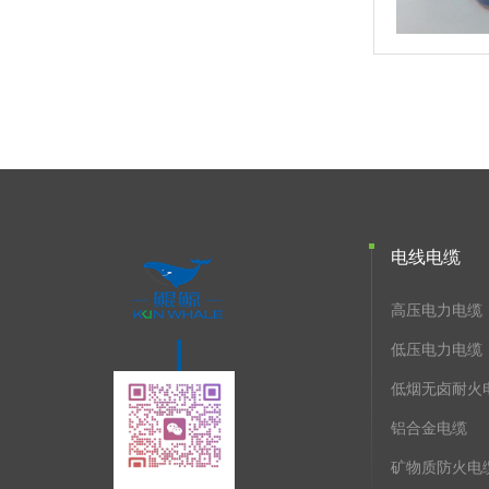
电线电缆
高压电力电缆
低压电力电缆
低烟无卤耐火
铝合金电缆
矿物质防火电