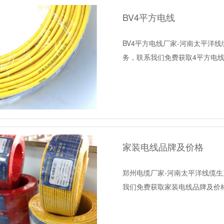
BV4平方电线
BV4平方电线厂家-河南太平洋
务，联系我们免费获取4平方电
家装电线品牌及价格
郑州电缆厂家-河南太平洋线缆
我们免费获取家装电线品牌及价