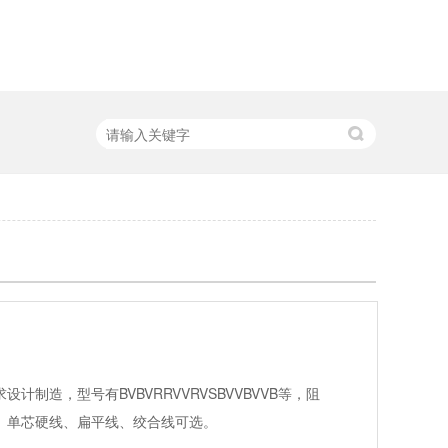
制造，型号有BVBVRRVVRVSBVVBVVB等，阻
、单芯硬线、扁平线、绞合线可选。