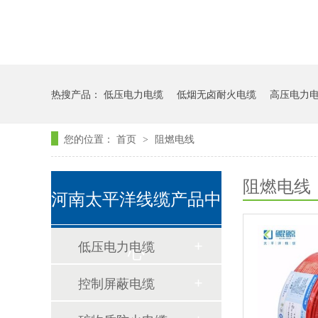
热搜产品：
低压电力电缆
低烟无卤耐火电缆
高压电力
您的位置：
首页
阻燃电线
>
阻燃电线
河南太平洋线缆产品中
低压电力电缆
心
控制屏蔽电缆