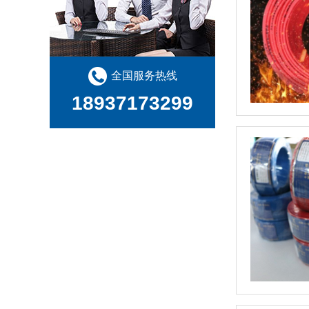
全国服务热线
18937173299