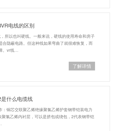
BVR电线的区别
成，所以也叫硬线。一般来说，硬线的使用寿命和房子
适合隐蔽电路。但这种线如果弯曲了就很难恢复，而
。vr线…
了解详情
2是什么电缆线
叫作：铜芯交联聚乙烯绝缘聚氯乙烯护套钢带铠装电力
表聚氯乙烯内衬层，可以是挤包或绕包，2代表钢带铠
…