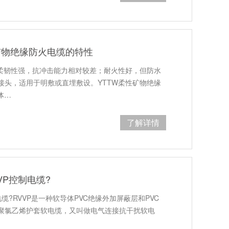
矿物绝缘防火电缆的特性
，柔韧性强，抗冲击能力相对较差；耐火性好，但防水
接头，适用于明敷或直埋敷设。YTTW柔性矿物绝缘
体…
了解详情
VP控制电缆?
缆?RVVP是一种软导体PVC绝缘外加屏蔽层和PVC
聚氯乙烯护套软电缆，又叫做电气连接抗干扰软电