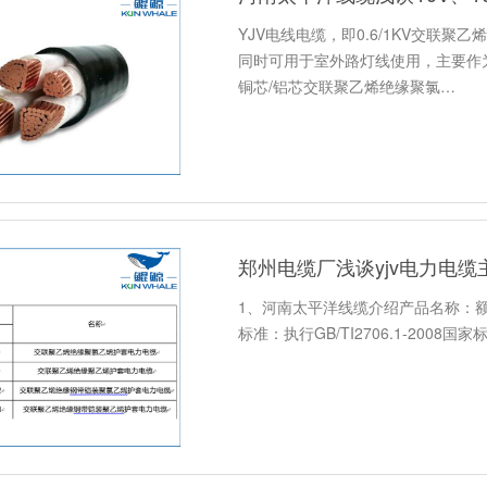
YJV电线电缆，即0.6/1KV交联
同时可用于室外路灯线使用，主要作为
铜芯/铝芯交联聚乙烯绝缘聚氯…
郑州电缆厂浅谈yjv电力电
1、河南太平洋线缆介绍产品名称：额定
标准：执行GB/TI2706.1-2008国家标