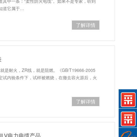
道其中一条：“柔性防火电缆”。如果不是专家，听到
知道它属于…
了解详情
表
耐火，ZR线，就是阻燃。《GB/T19666-2005
定试内验条件下，试样被燃烧，在撤去容火源后，火
了解详情
JLV电力电缆产品