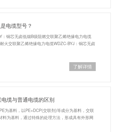
什么是电缆型号？
B-YJY：铜芯无卤低烟B级阻燃交联聚乙烯绝缘电力电缆
燃耐火交联聚乙烯绝缘电力电缆WDZC-BYJ：铜芯无卤
了解详情
联电缆与普通电缆的区别
E为基料，以PE+DCP(交联剂)等成分为基料，交联
)材料为基料，通过特殊的处理方法，形成具有外形网