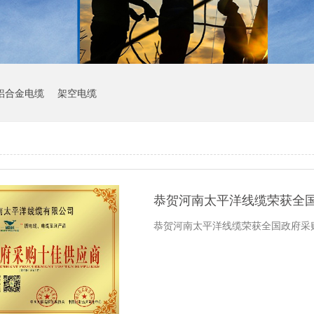
铝合金电缆
架空电缆
恭贺河南太平洋线缆荣获全
恭贺河南太平洋线缆荣获全国政府采