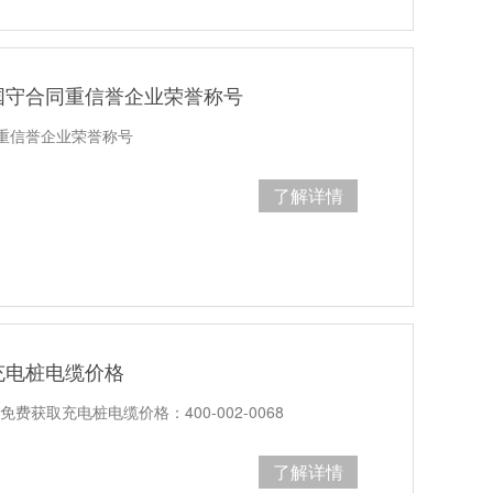
国守合同重信誉企业荣誉称号
重信誉企业荣誉称号
了解详情
充电桩电缆价格
获取充电桩电缆价格：400-002-0068
了解详情