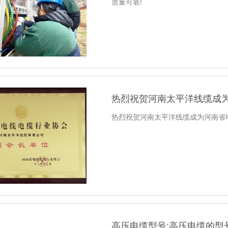
质量可靠!
热烈祝贺河南太平洋线缆成
热烈祝贺河南太平洋线缆成为河南省
高压电缆型号:高压电缆的型