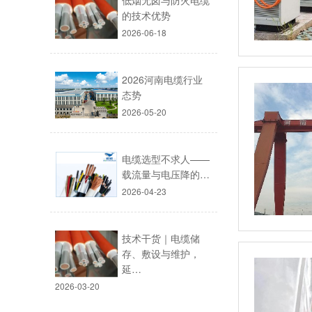
低烟无卤与防火电缆
的技术优势
2026-06-18
2026河南电缆行业
态势
2026-05-20
电缆选型不求人——
载流量与电压降的…
2026-04-23
技术干货｜电缆储
存、敷设与维护，
延…
2026-03-20