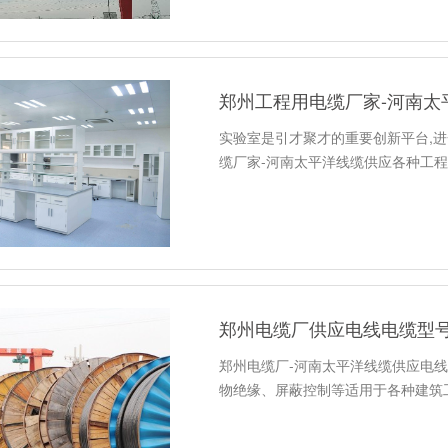
郑州工程用电缆厂家-河南太
实验室是引才聚才的重要创新平台,
缆厂家-河南太平洋线缆供应各种工
郑州电缆厂供应电线电缆型
郑州电缆厂-河南太平洋线缆供应电
物绝缘、屏蔽控制等适用于各种建筑