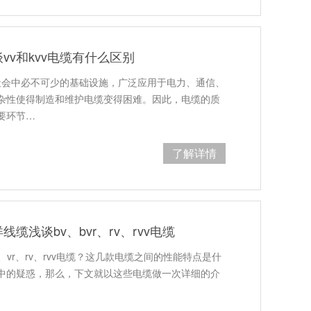
v和kvv电缆有什么区别
代社会中必不可少的基础设施，广泛应用于电力、通信、
杂性使得制造和维护电缆变得困难。因此，电缆的质
要环节…
了解详情
浅谈bv、bvr、rv、rvv电缆
v、vr、rv、rvv电缆？这几款电缆之间的性能特点是什
中的疑惑，那么，下文就以这些电缆做一次详细的介