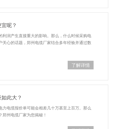
便宜呢？
的利润产生直接重大的影响。那么，什么时候采购电
户关心的话题，郑州电缆厂家结合多年经验并通过数
了解详情
距如此大？
电力电缆报价单可能会相差几十万甚至上百万。那么
？郑州电缆厂家为您揭秘！