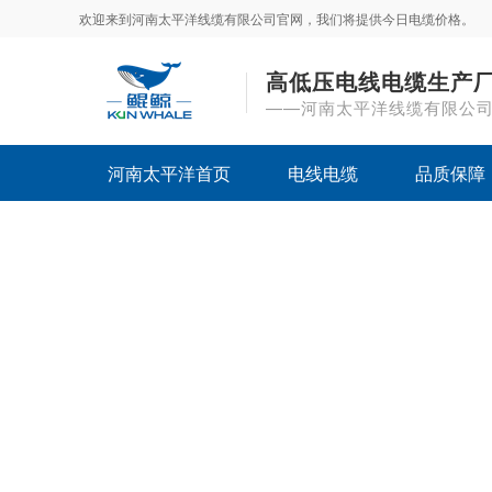
欢迎来到河南太平洋线缆有限公司官网，我们将提供今日电缆价格。
高低压电线电缆生产
——河南太平洋线缆有限公
河南太平洋首页
电线电缆
品质保障