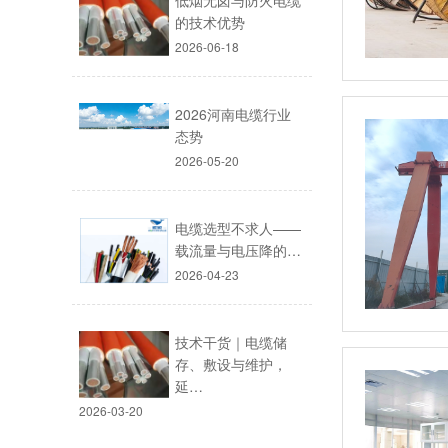
低烟无卤与防火电缆
的技术优势
2026-06-18
2026河南电缆行业
态势
2026-05-20
电缆选型不求人——
载流量与电压降的…
2026-04-23
技术干货｜电缆储
存、敷设与维护，
延…
2026-03-20