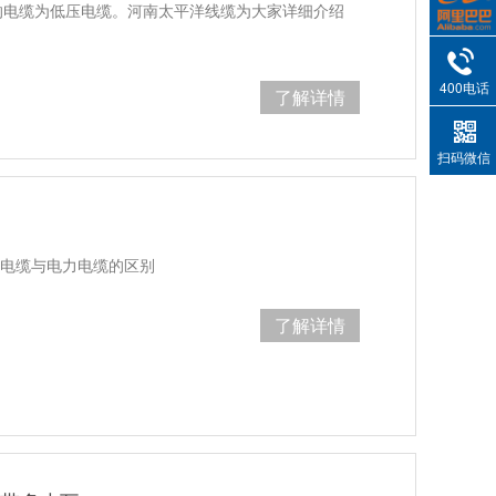
以下的电缆为低压电缆。河南太平洋线缆为大家详细介绍
400电话
了解详情
扫码微信
力电缆与电力电缆的区别
了解详情