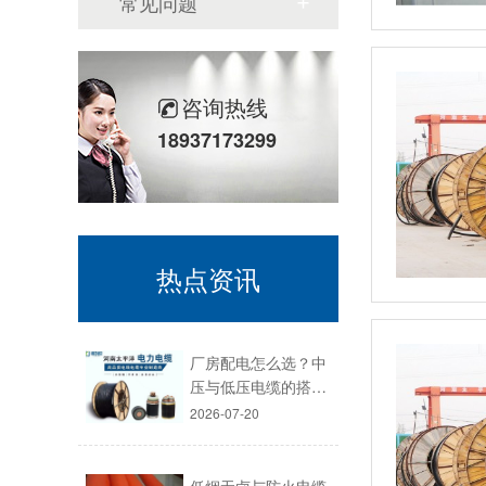
常见问题
咨询热线
18937173299
热点资讯
厂房配电怎么选？中
压与低压电缆的搭…
2026-07-20