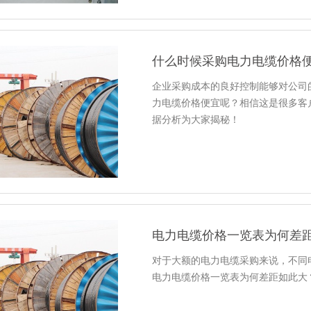
什么时候采购电力电缆价格
企业采购成本的良好控制能够对公司
力电缆价格便宜呢？相信这是很多客
据分析为大家揭秘！
电力电缆价格一览表为何差
对于大额的电力电缆采购来说，不同
电力电缆价格一览表为何差距如此大