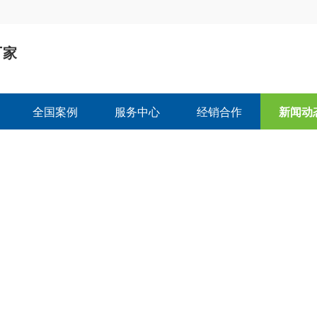
厂家
司
全国案例
服务中心
经销合作
新闻动