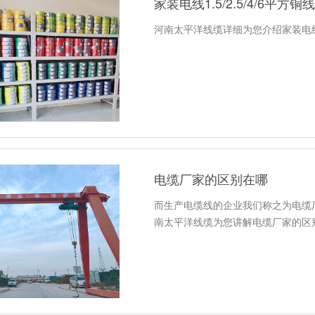
家装电线1.5/2.5/4/6平方
河南太平洋线缆详细为您介绍家装电线1.
电缆厂家的区别在哪
而生产电缆线的企业我们称之为电缆
南太平洋线缆为您讲解电缆厂家的区