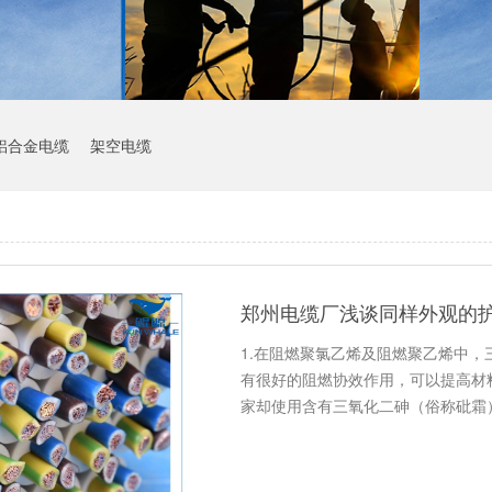
铝合金电缆
架空电缆
郑州电缆厂浅谈同样外观的护
1.在阻燃聚氯乙烯及阻燃聚乙烯中
有很好的阻燃协效作用，可以提高材
家却使用含有三氧化二砷（俗称砒霜