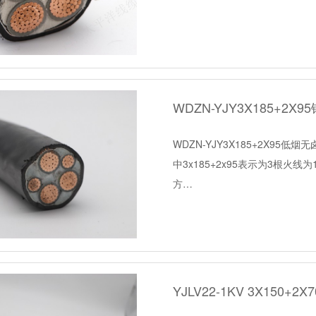
WDZN-YJY3X185+2
WDZN-YJY3X185+2X9
中3x185+2x95表示为3根火
方…
YJLV22-1KV 3X15