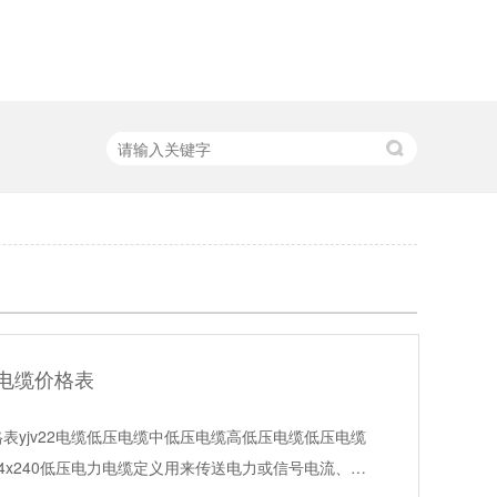
电力电缆价格表
缆价格表yjv22电缆低压电缆中低压电缆高低压电缆低压电缆
oYJV4x240低压电力电缆定义用来传送电力或信号电流、…