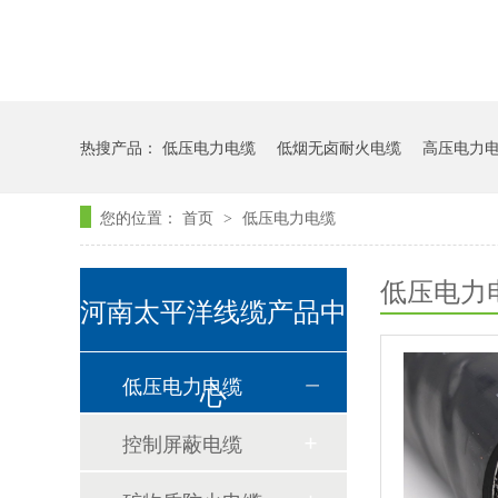
热搜产品：
低压电力电缆
低烟无卤耐火电缆
高压电力
您的位置：
首页
低压电力电缆
>
低压电力
河南太平洋线缆产品中
低压电力电缆
心
控制屏蔽电缆