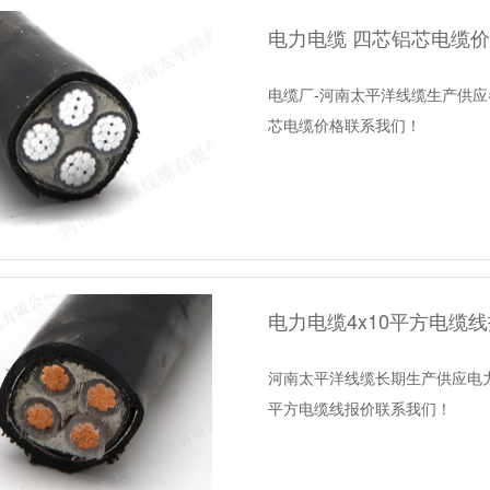
电力电缆 四芯铝芯电缆
电缆厂-河南太平洋线缆生产供
芯电缆价格联系我们！
电力电缆4x10平方电缆
河南太平洋线缆长期生产供应电力
平方电缆线报价联系我们！