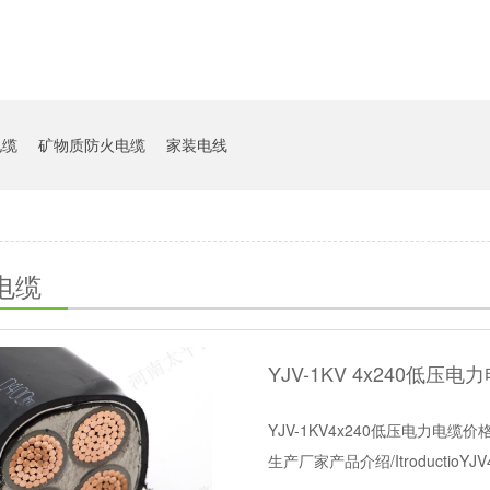
电缆
矿物质防火电缆
家装电线
电缆
YJV-1KV 4x240低压
YJV-1KV4x240低压电力电
生产厂家产品介绍/Itroducti