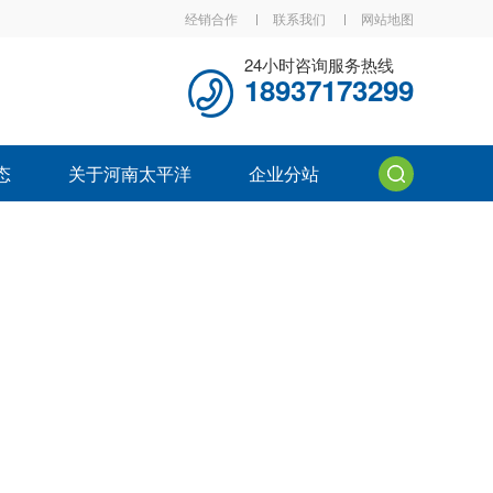
经销合作
联系我们
网站地图
24小时咨询服务热线
18937173299
态
关于河南太平洋
企业分站