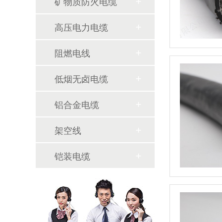
矿物质防火电缆
高压电力电缆
阻燃电线
低烟无卤电缆
铝合金电缆
架空线
铠装电缆