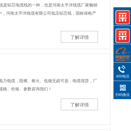
0铝芯电缆线是铝芯电缆线的一种，也是河南太平洋线缆厂家畅销
中，河南太平洋线缆有限公司低压铝芯线，国标保检产
了解详情
400电话
v电力电缆，阻燃、耐火、低烟无卤可选，电缆现货，厂
缆规格、价格、参数咨询我们！
扫码微信
了解详情