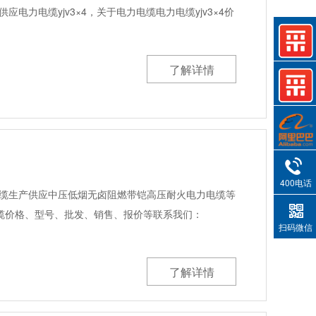
电力电缆yjv3×4，关于电力电缆电力电缆yjv3×4价
了解详情
400电话
线缆生产供应中压低烟无卤阻燃带铠高压耐火电力电缆等
缆价格、型号、批发、销售、报价等联系我们：
扫码微信
了解详情