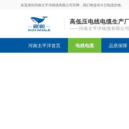
欢迎来到河南太平洋线缆有限公司官网，我们将提供今日电缆价格。
高低压电线电缆生产
——河南太平洋线缆有限公
河南太平洋首页
电线电缆
品质保障