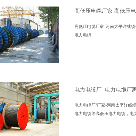
高低压电缆厂家 高低压
高低压电缆厂家-河南太平洋线
电力电缆
电力电缆厂_电力电缆厂
电力电缆厂/厂家-河南太平洋线缆
电力电缆等高低压电力电缆，电