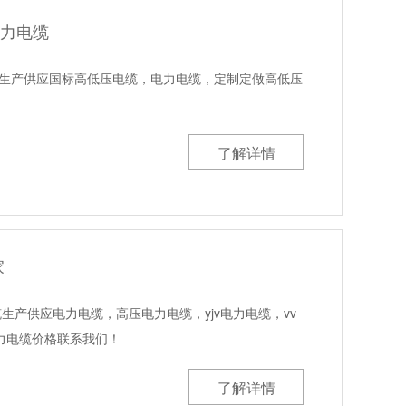
电力电缆
缆生产供应国标高低压电缆，电力电缆，定制定做高低压
了解详情
家
生产供应电力电缆，高压电力电缆，yjv电力电缆，vv
力电缆价格联系我们！
了解详情