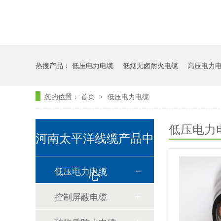
热搜产品：
低压电力电缆
低烟无卤耐火电缆
高压电力
您的位置：
首页
低压电力电缆
>
低压电力
河南太平洋线缆产品中
低压电力电缆
心
控制屏蔽电缆