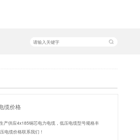
压电缆价格
生产供应4x185铜芯电力电缆，低压电缆型号规格丰
5低压电缆价格联系我们！