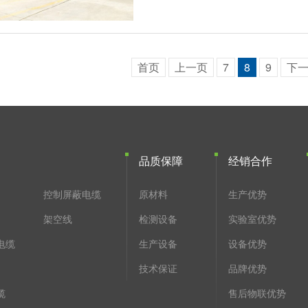
首页
上一页
7
8
9
下
品质保障
经销合作
控制屏蔽电缆
原材料
生产优势
架空线
检测设备
实验室优势
电缆
生产设备
设备优势
技术保证
品牌优势
缆
售后物联优势