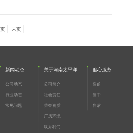
一页
末页
新闻动态
关于河南太平洋
贴心服务
公司动态
公司简介
售前
行业动态
社会责任
售中
常见问题
荣誉资质
售后
厂房环境
联系我们