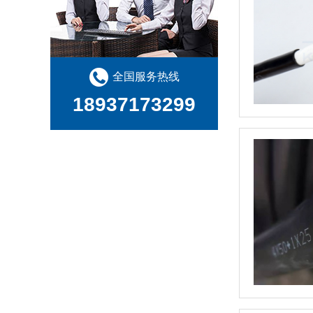
全国服务热线
18937173299